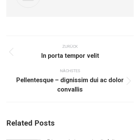
Kommentarnavigation
ZURÜCK
In porta tempor velit
Vorheriger
Beitrag:
NÄCHSTES
Pellentesque – dignissim dui ac dolor
Nächster
convallis
Beitrag:
Related Posts