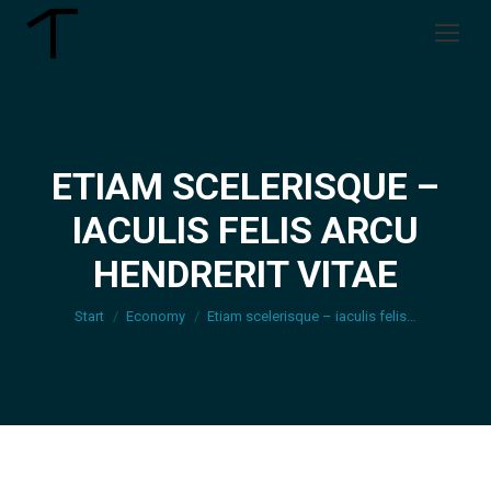
ETIAM SCELERISQUE –
IACULIS FELIS ARCU
Sie befinden sich hier:
HENDRERIT VITAE
Start
Economy
Etiam scelerisque – iaculis felis…