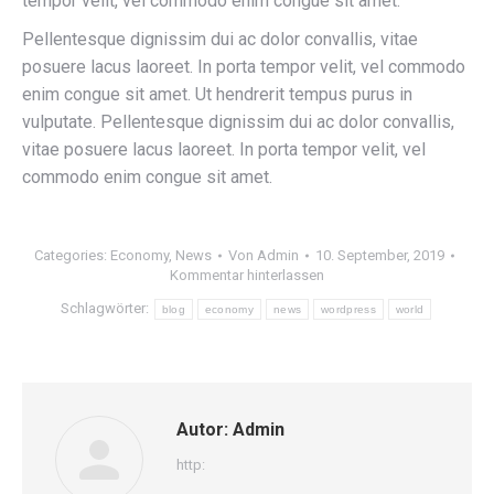
tempor velit, vel commodo enim congue sit amet.
Pellentesque dignissim dui ac dolor convallis, vitae
posuere lacus laoreet. In porta tempor velit, vel commodo
enim congue sit amet. Ut hendrerit tempus purus in
vulputate. Pellentesque dignissim dui ac dolor convallis,
vitae posuere lacus laoreet. In porta tempor velit, vel
commodo enim congue sit amet.
Categories:
Economy
,
News
Von
Admin
10. September, 2019
Kommentar hinterlassen
Schlagwörter:
blog
economy
news
wordpress
world
Autor:
Admin
http: