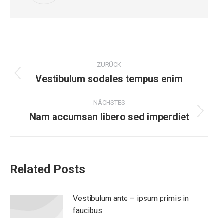
Kommentarnavigation
ZURÜCK
Vestibulum sodales tempus enim
Vorheriger
Beitrag:
NÄCHSTES
Nam accumsan libero sed imperdiet
Nächster
Beitrag:
Related Posts
Vestibulum ante – ipsum primis in
faucibus