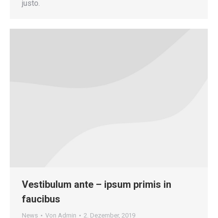
justo.
Vestibulum ante – ipsum primis in
faucibus
News
Von
Admin
2. Dezember, 2019