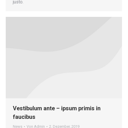
justo.
Vestibulum ante – ipsum primis in
faucibus
News
Von
Admin
2. Dezember, 2019